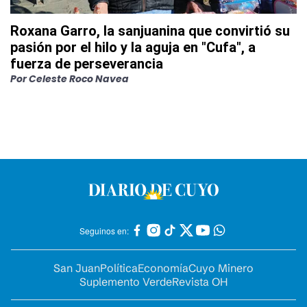
Roxana Garro, la sanjuanina que convirtió su
pasión por el hilo y la aguja en "Cufa", a
fuerza de perseverancia
Por
Celeste Roco Navea
Seguinos en:
San Juan
Política
Economía
Cuyo Minero
Suplemento Verde
Revista OH