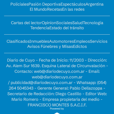
Policiales
Pasión Deportiva
Espectáculos
Argentina
El Mundo
Recetas
En las redes
Cartas del lector
Opinion
Sociales
Salud
Tecnología
Tendencia
Estado del tránsito
Clasificados
Inmuebles
Automotores
Empleos
Servicios
Avisos Fúnebres y Misas
Edictos
Diario de Cuyo - Fecha de Inicio: 11/2003 - Dirección:
Av. Alem Sur 1639. Esquina Lateral de Circunvalación -
Contacto:
web@diariodecuyo.com.ar
- Email:
web@diariodecuyo.com.ar
/
publicidad@diariodecuyo.com.ar
-
Whatsapp: (054)
264 5045343 - Gerente General: Pablo Dellazoppa -
Secretario de Redacción: Diego Castillo - Editor Web:
Mario Romero - Empresa propietaria del medio -
FRANCISCO MONTES S.A.C.I.F.