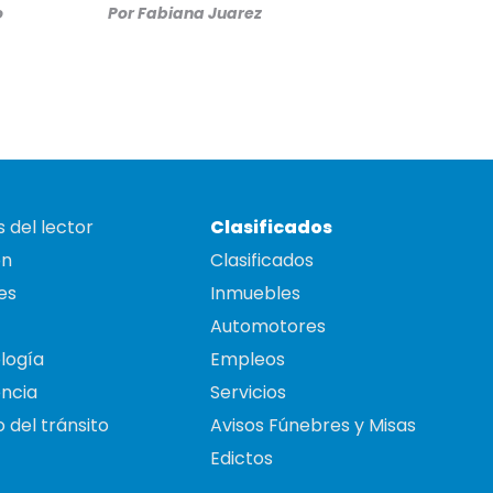
o
Por
Fabiana Juarez
 del lector
Clasificados
on
Clasificados
es
Inmuebles
Automotores
logía
Empleos
ncia
Servicios
 del tránsito
Avisos Fúnebres y Misas
Edictos