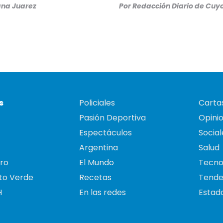
na Juarez
Por
Redacción Diario de Cuy
s
Policiales
Cartas
Pasión Deportiva
Opini
Espectáculos
Social
Argentina
Salud
ro
El Mundo
Tecno
to Verde
Recetas
Tende
H
En las redes
Estado