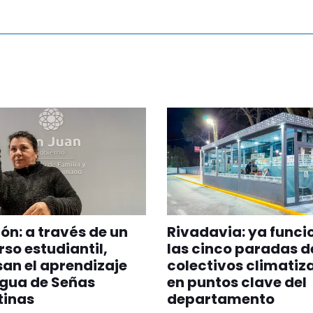
ión: a través de un
Rivadavia: ya funci
so estudiantil,
las cinco paradas d
an el aprendizaje
colectivos climatiz
ngua de Señas
en puntos clave del
tinas
departamento