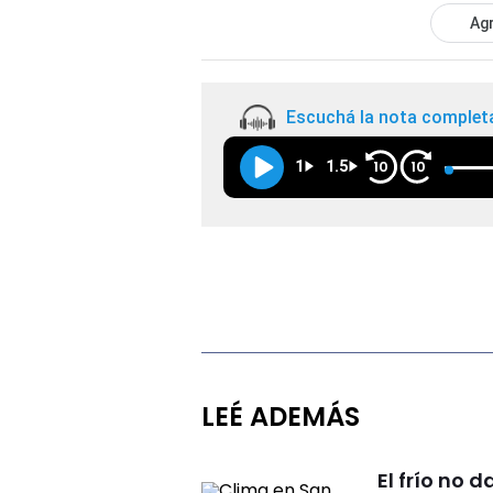
Agr
Escuchá la nota complet
1
1.5
10
10
LEÉ ADEMÁS
El frío no 