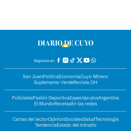
Seguinos en:
San Juan
Política
Economía
Cuyo Minero
Suplemento Verde
Revista OH
Policiales
Pasión Deportiva
Espectáculos
Argentina
El Mundo
Recetas
En las redes
Cartas del lector
Opinion
Sociales
Salud
Tecnología
Tendencia
Estado del tránsito