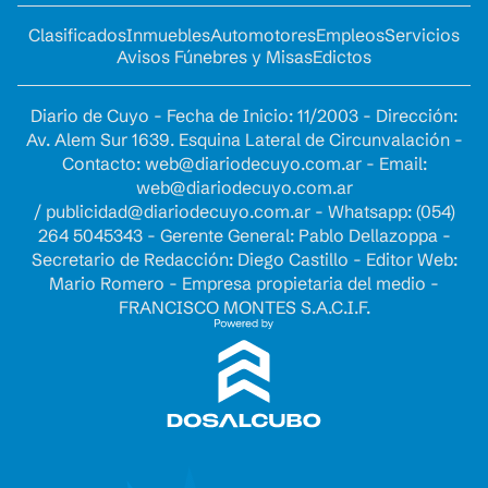
Clasificados
Inmuebles
Automotores
Empleos
Servicios
Avisos Fúnebres y Misas
Edictos
Diario de Cuyo - Fecha de Inicio: 11/2003 - Dirección:
Av. Alem Sur 1639. Esquina Lateral de Circunvalación -
Contacto:
web@diariodecuyo.com.ar
- Email:
web@diariodecuyo.com.ar
/
publicidad@diariodecuyo.com.ar
-
Whatsapp: (054)
264 5045343 - Gerente General: Pablo Dellazoppa -
Secretario de Redacción: Diego Castillo - Editor Web:
Mario Romero - Empresa propietaria del medio -
FRANCISCO MONTES S.A.C.I.F.