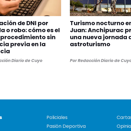
ción de DNI por
Turismo nocturno e
a o robo: cómo es el
Juan: Anchipurac p
procedimiento sin
una nueva jornada 
ia previa en la
astroturismo
cia
ción Diario de Cuyo
Por
Redacción Diario de Cuy
s
Policiales
Cartas
Pasión Deportiva
Opini