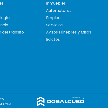
es
Inmuebles
Automotores
logía
Empleos
ncia
Servicios
 del tránsito
Avisos Fúnebres y Misas
Edictos
to:
54) 264