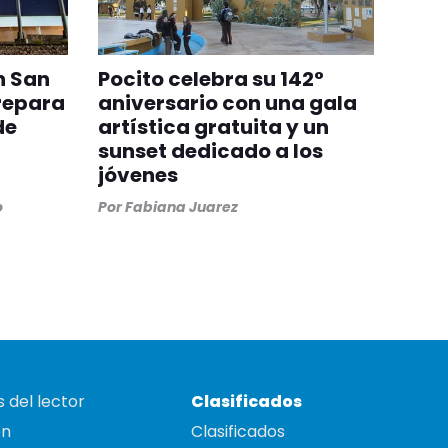
n San
Pocito celebra su 142°
repara
aniversario con una gala
de
artística gratuita y un
sunset dedicado a los
jóvenes
o
Por
Fabiana Juarez
 del lector
Clasificados
on
Clasificados