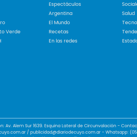
Espectáculos
Social
Argentina
Salud
ro
El Mundo
Tecno
to Verde
Recetas
Tende
H
En las redes
Estado
ión: Av. Alem Sur 1639. Esquina Lateral de Circunvalación - Contac
cuyo.com.ar
/
publicidad@diariodecuyo.com.ar
-
Whatsapp: (0