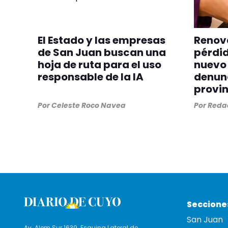
El Estado y las empresas
Renova
de San Juan buscan una
pérdid
hoja de ruta para el uso
nuevo 
responsable de la IA
denunc
provin
Por
Celeste Roco Navea
Por
Redac
Seccione
San Juan
Av. Alem Sur 1639. Esquina Lateral de