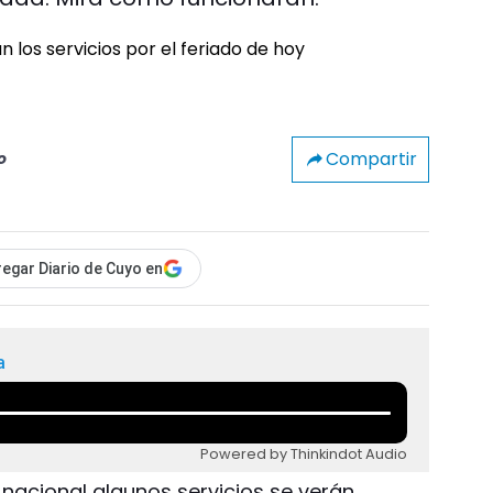
Compartir
o
egar Diario de Cuyo en
a
Powered by Thinkindot Audio
 nacional algunos servicios se verán