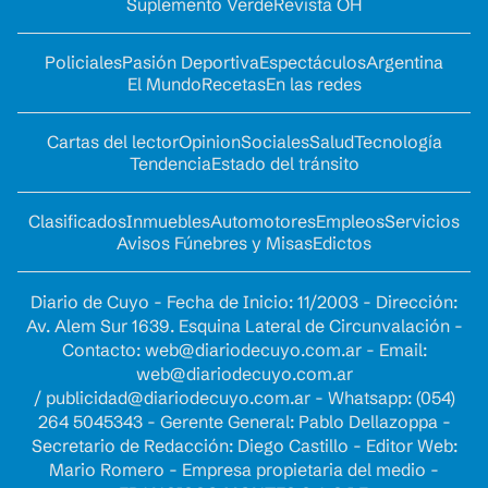
Suplemento Verde
Revista OH
Policiales
Pasión Deportiva
Espectáculos
Argentina
El Mundo
Recetas
En las redes
Cartas del lector
Opinion
Sociales
Salud
Tecnología
Tendencia
Estado del tránsito
Clasificados
Inmuebles
Automotores
Empleos
Servicios
Avisos Fúnebres y Misas
Edictos
Diario de Cuyo - Fecha de Inicio: 11/2003 - Dirección:
Av. Alem Sur 1639. Esquina Lateral de Circunvalación -
Contacto:
web@diariodecuyo.com.ar
- Email:
web@diariodecuyo.com.ar
/
publicidad@diariodecuyo.com.ar
-
Whatsapp: (054)
264 5045343 - Gerente General: Pablo Dellazoppa -
Secretario de Redacción: Diego Castillo - Editor Web:
Mario Romero - Empresa propietaria del medio -