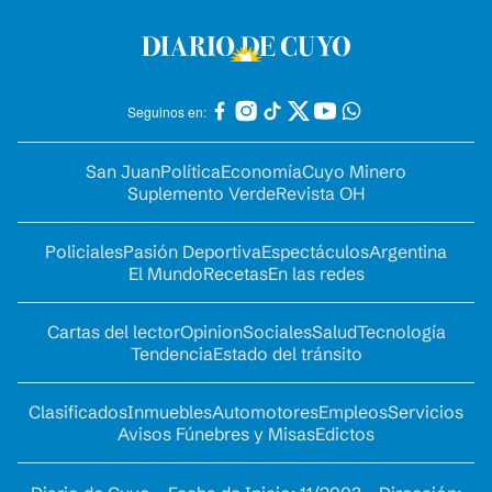
Seguinos en:
San Juan
Política
Economía
Cuyo Minero
Suplemento Verde
Revista OH
Policiales
Pasión Deportiva
Espectáculos
Argentina
El Mundo
Recetas
En las redes
Cartas del lector
Opinion
Sociales
Salud
Tecnología
Tendencia
Estado del tránsito
Clasificados
Inmuebles
Automotores
Empleos
Servicios
Avisos Fúnebres y Misas
Edictos