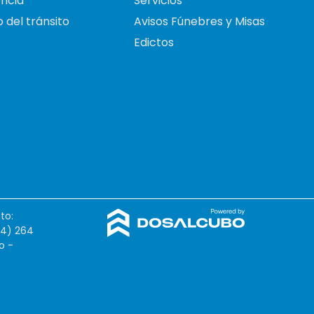
ncia
Servicios
 del tránsito
Avisos Fúnebres y Misas
Edictos
to:
54) 264
o -