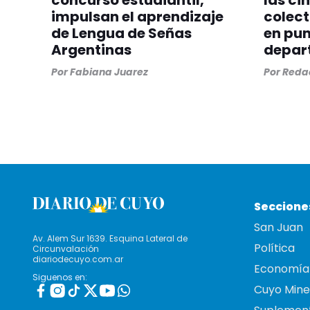
concurso estudiantil,
las ci
impulsan el aprendizaje
colect
de Lengua de Señas
en pun
Argentinas
depar
Por
Fabiana Juarez
Por
Redac
Seccione
San Juan
Av. Alem Sur 1639. Esquina Lateral de
Política
Circunvalación
diariodecuyo.com.ar
Economía
Siguenos en:
Cuyo Mine