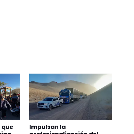
 que
Impulsan la