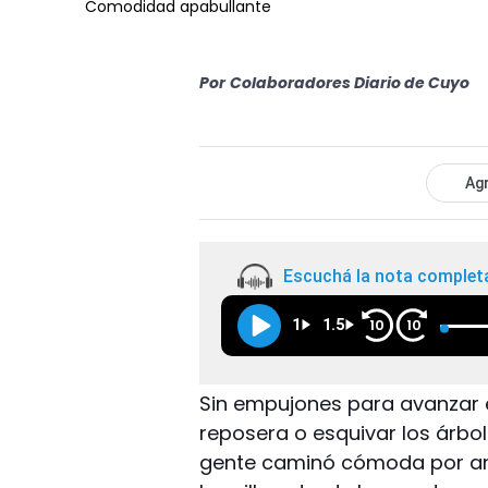
Comodidad apabullante
Por
Colaboradores Diario de Cuyo
Agr
Escuchá la nota complet
1
1.5
10
10
Sin empujones para avanzar ent
reposera o esquivar los árbole
gente caminó cómoda por amp