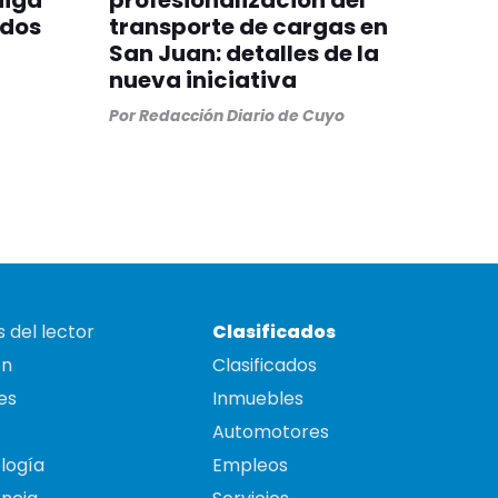
aiga
profesionalización del
odos
transporte de cargas en
San Juan: detalles de la
nueva iniciativa
Por
Redacción Diario de Cuyo
 del lector
Clasificados
on
Clasificados
es
Inmuebles
Automotores
logía
Empleos