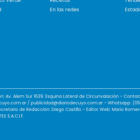
to Verde
Recetas
Tende
H
En las redes
Estado
ión: Av. Alem Sur 1639. Esquina Lateral de Circunvalación - Contac
cuyo.com.ar
/
publicidad@diariodecuyo.com.ar
-
Whatsapp: (0
cretario de Redacción: Diego Castillo - Editor Web: Mario Romer
 S.A.C.I.F.