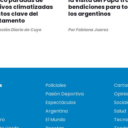
nco paradas de
la visita del Papa tr
ivos climatizadas
bendiciones para t
tos clave del
los argentinos
tamento
ción Diario de Cuyo
Por
Fabiana Juarez
s
Policiales
Cartas
Pasión Deportiva
Opini
Espectáculos
Social
Argentina
Salud
ro
El Mundo
Tecno