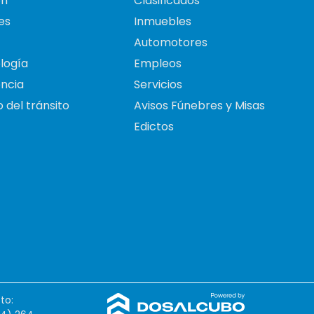
on
Clasificados
es
Inmuebles
Automotores
logía
Empleos
ncia
Servicios
 del tránsito
Avisos Fúnebres y Misas
Edictos
to: