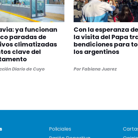
via: ya funcionan
Con la esperanza de
nco paradas de
la visita del Papa tr
ivos climatizadas
bendiciones para t
tos clave del
los argentinos
tamento
ción Diario de Cuyo
Por
Fabiana Juarez
s
Policiales
Cartas