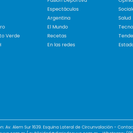
Pasión Deportiva
Opini
Espectáculos
Social
Argentina
Salud
ro
El Mundo
Tecno
to Verde
Recetas
Tende
H
En las redes
Estado
ión: Av. Alem Sur 1639. Esquina Lateral de Circunvalación - Contac