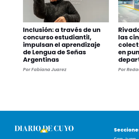
Inclusión: a través de un
Rivada
concurso estudiantil,
las ci
impulsan el aprendizaje
colect
de Lengua de Señas
en pun
Argentinas
depar
Por
Fabiana Juarez
Por
Redac
Seccione