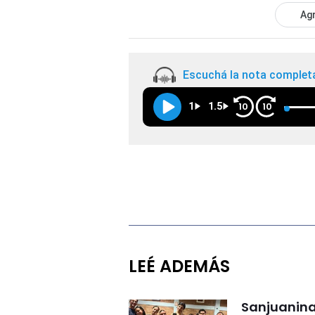
Agr
Escuchá la nota complet
1
1.5
10
10
LEÉ ADEMÁS
Sanjuanina