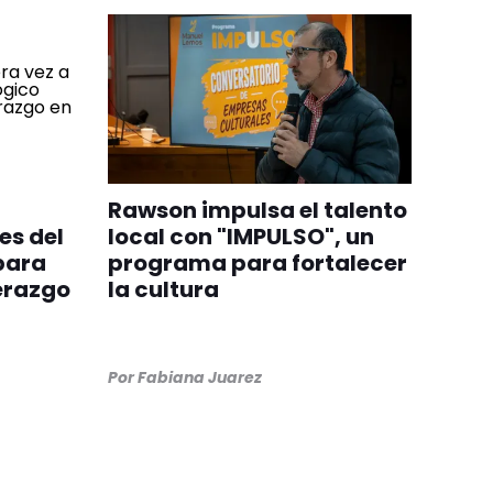
Rawson impulsa el talento
es del
local con "IMPULSO", un
para
programa para fortalecer
derazgo
la cultura
Por
Fabiana Juarez