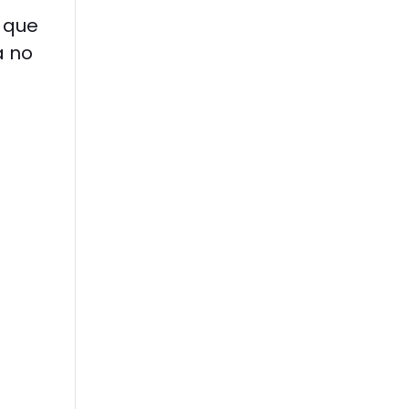
 que
a no