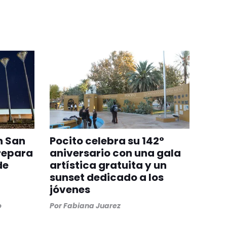
n San
Pocito celebra su 142°
repara
aniversario con una gala
de
artística gratuita y un
sunset dedicado a los
jóvenes
o
Por
Fabiana Juarez