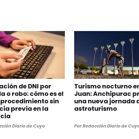
ción de DNI por
Turismo nocturno e
a o robo: cómo es el
Juan: Anchipurac p
procedimiento sin
una nueva jornada 
ia previa en la
astroturismo
cia
ción Diario de Cuyo
Por
Redacción Diario de Cuy