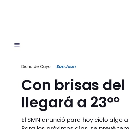
Diario de Cuyo
San Juan
Con brisas del
llegará a 23°º
El SMN anunció para hoy cielo algo 
Para los próximos días, se prevé tem