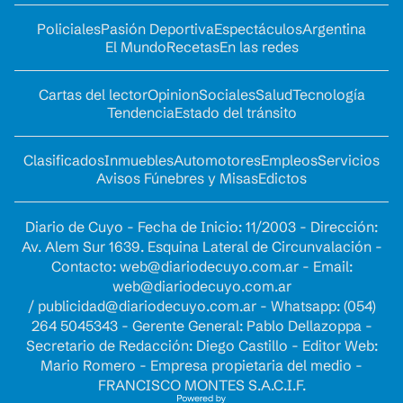
Policiales
Pasión Deportiva
Espectáculos
Argentina
El Mundo
Recetas
En las redes
Cartas del lector
Opinion
Sociales
Salud
Tecnología
Tendencia
Estado del tránsito
Clasificados
Inmuebles
Automotores
Empleos
Servicios
Avisos Fúnebres y Misas
Edictos
Diario de Cuyo - Fecha de Inicio: 11/2003 - Dirección:
Av. Alem Sur 1639. Esquina Lateral de Circunvalación -
Contacto:
web@diariodecuyo.com.ar
- Email:
web@diariodecuyo.com.ar
/
publicidad@diariodecuyo.com.ar
-
Whatsapp: (054)
264 5045343 - Gerente General: Pablo Dellazoppa -
Secretario de Redacción: Diego Castillo - Editor Web:
Mario Romero - Empresa propietaria del medio -
FRANCISCO MONTES S.A.C.I.F.