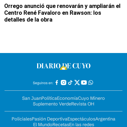
Orrego anunció que renovarán y ampliarán el
Centro René Favaloro en Rawson: los
detalles de la obra
Seguinos en:
San Juan
Política
Economía
Cuyo Minero
Suplemento Verde
Revista OH
Policiales
Pasión Deportiva
Espectáculos
Argentina
El Mundo
Recetas
En las redes