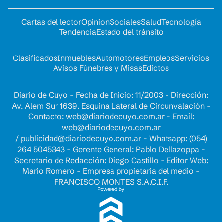
Cartas del lector
Opinion
Sociales
Salud
Tecnología
Tendencia
Estado del tránsito
Clasificados
Inmuebles
Automotores
Empleos
Servicios
Avisos Fúnebres y Misas
Edictos
Diario de Cuyo - Fecha de Inicio: 11/2003 - Dirección:
Av. Alem Sur 1639. Esquina Lateral de Circunvalación -
Contacto:
web@diariodecuyo.com.ar
- Email:
web@diariodecuyo.com.ar
/
publicidad@diariodecuyo.com.ar
-
Whatsapp: (054)
264 5045343 - Gerente General: Pablo Dellazoppa -
Secretario de Redacción: Diego Castillo - Editor Web:
Mario Romero - Empresa propietaria del medio -
FRANCISCO MONTES S.A.C.I.F.