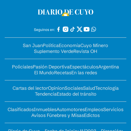
Seguinos en:
San Juan
Política
Economía
Cuyo Minero
Suplemento Verde
Revista OH
Policiales
Pasión Deportiva
Espectáculos
Argentina
El Mundo
Recetas
En las redes
Cartas del lector
Opinion
Sociales
Salud
Tecnología
Tendencia
Estado del tránsito
Clasificados
Inmuebles
Automotores
Empleos
Servicios
Avisos Fúnebres y Misas
Edictos