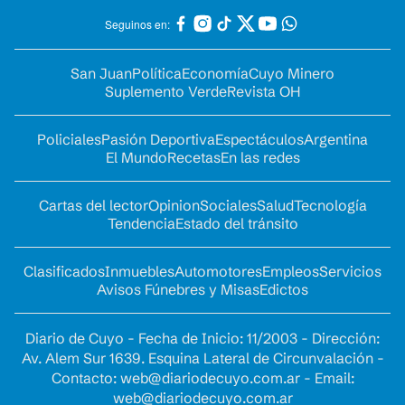
Seguinos en:
San Juan
Política
Economía
Cuyo Minero
Suplemento Verde
Revista OH
Policiales
Pasión Deportiva
Espectáculos
Argentina
El Mundo
Recetas
En las redes
Cartas del lector
Opinion
Sociales
Salud
Tecnología
Tendencia
Estado del tránsito
Clasificados
Inmuebles
Automotores
Empleos
Servicios
Avisos Fúnebres y Misas
Edictos
Diario de Cuyo - Fecha de Inicio: 11/2003 - Dirección:
Av. Alem Sur 1639. Esquina Lateral de Circunvalación -
Contacto:
web@diariodecuyo.com.ar
- Email:
web@diariodecuyo.com.ar