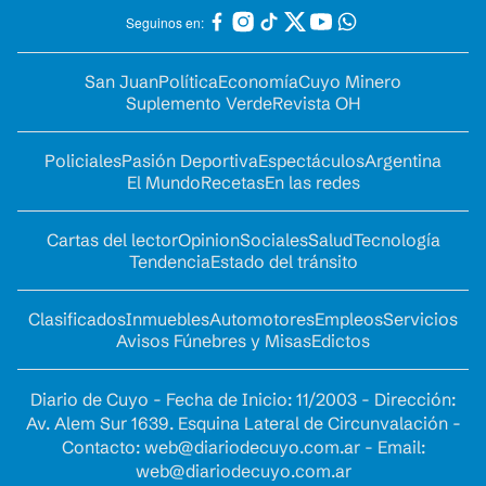
Seguinos en:
San Juan
Política
Economía
Cuyo Minero
Suplemento Verde
Revista OH
Policiales
Pasión Deportiva
Espectáculos
Argentina
El Mundo
Recetas
En las redes
Cartas del lector
Opinion
Sociales
Salud
Tecnología
Tendencia
Estado del tránsito
Clasificados
Inmuebles
Automotores
Empleos
Servicios
Avisos Fúnebres y Misas
Edictos
Diario de Cuyo - Fecha de Inicio: 11/2003 - Dirección:
Av. Alem Sur 1639. Esquina Lateral de Circunvalación -
Contacto:
web@diariodecuyo.com.ar
- Email:
web@diariodecuyo.com.ar