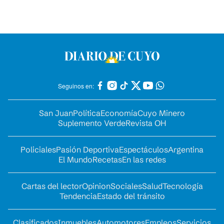
Seguinos en:
San Juan
Política
Economía
Cuyo Minero
Suplemento Verde
Revista OH
Policiales
Pasión Deportiva
Espectáculos
Argentina
El Mundo
Recetas
En las redes
Cartas del lector
Opinion
Sociales
Salud
Tecnología
Tendencia
Estado del tránsito
Clasificados
Inmuebles
Automotores
Empleos
Servicios