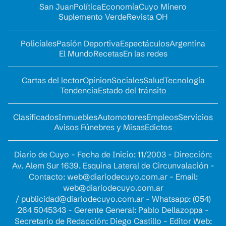
San Juan
Política
Economía
Cuyo Minero
Suplemento Verde
Revista OH
Policiales
Pasión Deportiva
Espectáculos
Argentina
El Mundo
Recetas
En las redes
Cartas del lector
Opinion
Sociales
Salud
Tecnología
Tendencia
Estado del tránsito
Clasificados
Inmuebles
Automotores
Empleos
Servicios
Avisos Fúnebres y Misas
Edictos
Diario de Cuyo - Fecha de Inicio: 11/2003 - Dirección:
Av. Alem Sur 1639. Esquina Lateral de Circunvalación -
Contacto:
web@diariodecuyo.com.ar
- Email:
web@diariodecuyo.com.ar
/
publicidad@diariodecuyo.com.ar
-
Whatsapp: (054)
264 5045343 - Gerente General: Pablo Dellazoppa -
Secretario de Redacción: Diego Castillo - Editor Web: