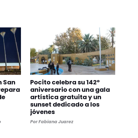
n San
Pocito celebra su 142°
repara
aniversario con una gala
de
artística gratuita y un
sunset dedicado a los
jóvenes
o
Por
Fabiana Juarez