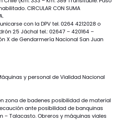
n Chile (Km. 333 – Km. 389 Transitable. Paso
 habilitado. CIRCULAR CON SUMA
A.
nicarse con la DPV tel. 0264 4212028 o
ón 25 Jáchal tel.: 02647 – 420164 –
ón X de Gendarmería Nacional San Juan
Máquinas y personal de Vialidad Nacional
en zona de badenes posibilidad de material
recaución ante posibilidad de banquinas
m – Talacasto. Obreros y máquinas viales