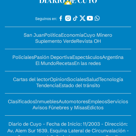
Seguinos en:
San Juan
Política
Economía
Cuyo Minero
Suplemento Verde
Revista OH
Policiales
Pasión Deportiva
Espectáculos
Argentina
El Mundo
Recetas
En las redes
Cartas del lector
Opinion
Sociales
Salud
Tecnología
Tendencia
Estado del tránsito
Clasificados
Inmuebles
Automotores
Empleos
Servicios
Avisos Fúnebres y Misas
Edictos
Diario de Cuyo - Fecha de Inicio: 11/2003 - Dirección:
Av. Alem Sur 1639. Esquina Lateral de Circunvalación -