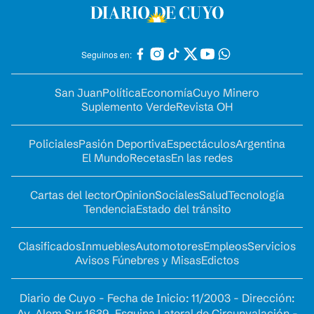
Seguinos en:
San Juan
Política
Economía
Cuyo Minero
Suplemento Verde
Revista OH
Policiales
Pasión Deportiva
Espectáculos
Argentina
El Mundo
Recetas
En las redes
Cartas del lector
Opinion
Sociales
Salud
Tecnología
Tendencia
Estado del tránsito
Clasificados
Inmuebles
Automotores
Empleos
Servicios
Avisos Fúnebres y Misas
Edictos
Diario de Cuyo - Fecha de Inicio: 11/2003 - Dirección:
Av. Alem Sur 1639. Esquina Lateral de Circunvalación -