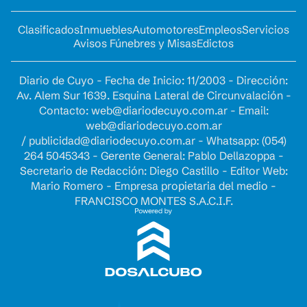
Clasificados
Inmuebles
Automotores
Empleos
Servicios
Avisos Fúnebres y Misas
Edictos
Diario de Cuyo - Fecha de Inicio: 11/2003 - Dirección:
Av. Alem Sur 1639. Esquina Lateral de Circunvalación -
Contacto:
web@diariodecuyo.com.ar
- Email:
web@diariodecuyo.com.ar
/
publicidad@diariodecuyo.com.ar
-
Whatsapp: (054)
264 5045343 - Gerente General: Pablo Dellazoppa -
Secretario de Redacción: Diego Castillo - Editor Web:
Mario Romero - Empresa propietaria del medio -
FRANCISCO MONTES S.A.C.I.F.