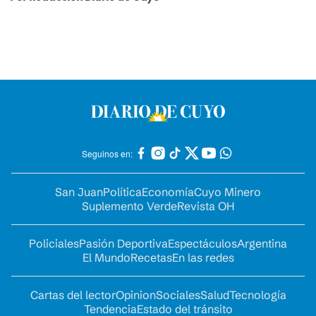
Seguinos en:
San Juan
Política
Economía
Cuyo Minero
Suplemento Verde
Revista OH
Policiales
Pasión Deportiva
Espectáculos
Argentina
El Mundo
Recetas
En las redes
Cartas del lector
Opinion
Sociales
Salud
Tecnología
Tendencia
Estado del tránsito