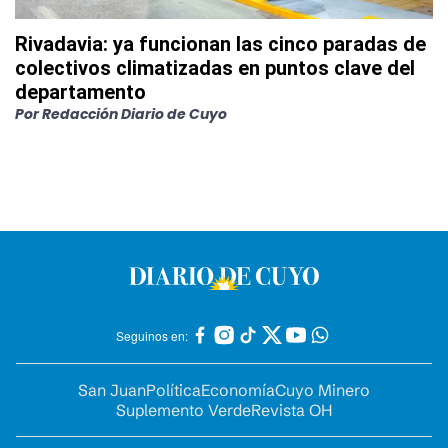
Rivadavia: ya funcionan las cinco paradas de
colectivos climatizadas en puntos clave del
departamento
Por
Redacción Diario de Cuyo
Seguinos en:
San Juan
Política
Economía
Cuyo Minero
Suplemento Verde
Revista OH