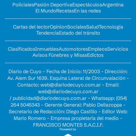
Policiales
Pasión Deportiva
Espectáculos
Argentina
El Mundo
Recetas
En las redes
Cartas del lector
Opinion
Sociales
Salud
Tecnología
Tendencia
Estado del tránsito
Clasificados
Inmuebles
Automotores
Empleos
Servicios
Avisos Fúnebres y Misas
Edictos
Diario de Cuyo - Fecha de Inicio: 11/2003 - Dirección:
Av. Alem Sur 1639. Esquina Lateral de Circunvalación -
Contacto:
web@diariodecuyo.com.ar
- Email:
web@diariodecuyo.com.ar
/
publicidad@diariodecuyo.com.ar
-
Whatsapp: (054)
264 5045343 - Gerente General: Pablo Dellazoppa -
Secretario de Redacción: Diego Castillo - Editor Web:
Mario Romero - Empresa propietaria del medio -
FRANCISCO MONTES S.A.C.I.F.