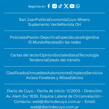
Seguinos en:
San Juan
Política
Economía
Cuyo Minero
Suplemento Verde
Revista OH
Policiales
Pasión Deportiva
Espectáculos
Argentina
El Mundo
Recetas
En las redes
Cartas del lector
Opinion
Sociales
Salud
Tecnología
Tendencia
Estado del tránsito
Clasificados
Inmuebles
Automotores
Empleos
Servicios
Avisos Fúnebres y Misas
Edictos
Diario de Cuyo - Fecha de Inicio: 11/2003 - Dirección:
Av. Alem Sur 1639. Esquina Lateral de Circunvalación -
Contacto:
web@diariodecuyo.com.ar
- Email:
web@diariodecuyo.com.ar