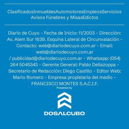
Clasificados
Inmuebles
Automotores
Empleos
Servicios
Avisos Fúnebres y Misas
Edictos
Diario de Cuyo - Fecha de Inicio: 11/2003 - Dirección:
Av. Alem Sur 1639. Esquina Lateral de Circunvalación -
Contacto:
web@diariodecuyo.com.ar
- Email:
web@diariodecuyo.com.ar
/
publicidad@diariodecuyo.com.ar
-
Whatsapp: (054)
264 5045343 - Gerente General: Pablo Dellazoppa -
Secretario de Redacción: Diego Castillo - Editor Web:
Mario Romero - Empresa propietaria del medio -
FRANCISCO MONTES S.A.C.I.F.