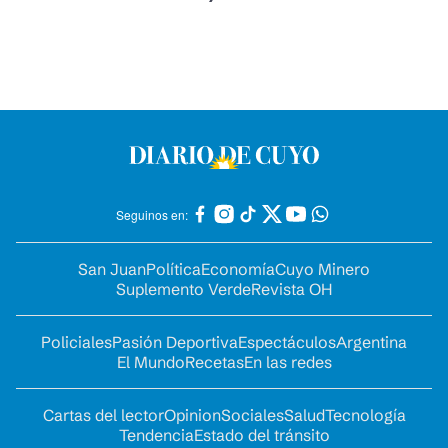
Seguinos en:
San Juan
Política
Economía
Cuyo Minero
Suplemento Verde
Revista OH
Policiales
Pasión Deportiva
Espectáculos
Argentina
El Mundo
Recetas
En las redes
Cartas del lector
Opinion
Sociales
Salud
Tecnología
Tendencia
Estado del tránsito