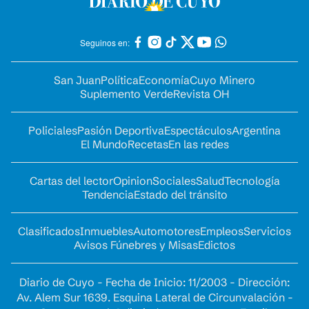
Seguinos en:
San Juan
Política
Economía
Cuyo Minero
Suplemento Verde
Revista OH
Policiales
Pasión Deportiva
Espectáculos
Argentina
El Mundo
Recetas
En las redes
Cartas del lector
Opinion
Sociales
Salud
Tecnología
Tendencia
Estado del tránsito
Clasificados
Inmuebles
Automotores
Empleos
Servicios
Avisos Fúnebres y Misas
Edictos
Diario de Cuyo - Fecha de Inicio: 11/2003 - Dirección:
Av. Alem Sur 1639. Esquina Lateral de Circunvalación -