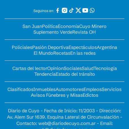
Seguinos en:
San Juan
Política
Economía
Cuyo Minero
Suplemento Verde
Revista OH
Policiales
Pasión Deportiva
Espectáculos
Argentina
El Mundo
Recetas
En las redes
Cartas del lector
Opinion
Sociales
Salud
Tecnología
Tendencia
Estado del tránsito
Clasificados
Inmuebles
Automotores
Empleos
Servicios
Avisos Fúnebres y Misas
Edictos
Diario de Cuyo - Fecha de Inicio: 11/2003 - Dirección:
Av. Alem Sur 1639. Esquina Lateral de Circunvalación -
Contacto:
web@diariodecuyo.com.ar
- Email: