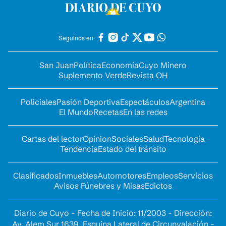
Seguinos en:
San Juan
Política
Economía
Cuyo Minero
Suplemento Verde
Revista OH
Policiales
Pasión Deportiva
Espectáculos
Argentina
El Mundo
Recetas
En las redes
Cartas del lector
Opinion
Sociales
Salud
Tecnología
Tendencia
Estado del tránsito
Clasificados
Inmuebles
Automotores
Empleos
Servicios
Avisos Fúnebres y Misas
Edictos
Diario de Cuyo - Fecha de Inicio: 11/2003 - Dirección:
Av. Alem Sur 1639. Esquina Lateral de Circunvalación -