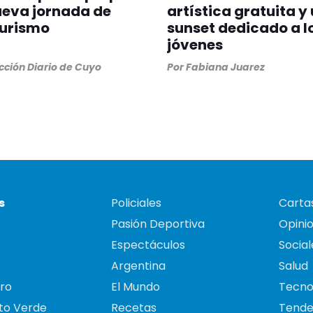
ueva jornada de
artística gratuita y
turismo
sunset dedicado a l
jóvenes
ción Diario de Cuyo
Por
Fabiana Juarez
s
Policiales
Cartas
Pasión Deportiva
Opini
Espectáculos
Social
Argentina
Salud
ro
El Mundo
Tecno
to Verde
Recetas
Tende