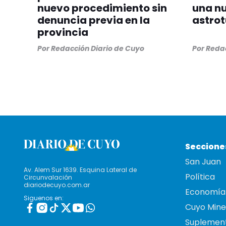
nuevo procedimiento sin
una n
denuncia previa en la
astro
provincia
Por
Redacción Diario de Cuyo
Por
Redac
Seccione
San Juan
Av. Alem Sur 1639. Esquina Lateral de
Política
Circunvalación
diariodecuyo.com.ar
Economía
Siguenos en:
Cuyo Mine
Suplemen