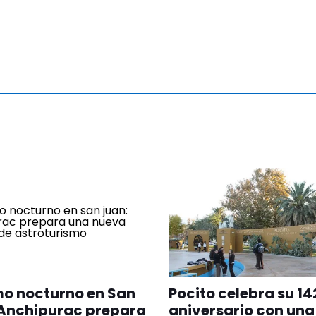
mo nocturno en San
Pocito celebra su 14
 Anchipurac prepara
aniversario con una