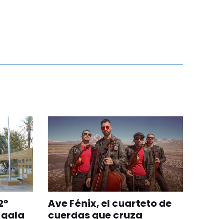
2°
Ave Fénix, el cuarteto de
 gala
cuerdas que cruza