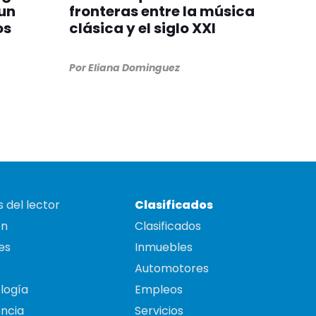
 un
fronteras entre la música
os
clásica y el siglo XXI
Por
Eliana Dominguez
 del lector
Clasificados
on
Clasificados
es
Inmuebles
Automotores
logía
Empleos
ncia
Servicios