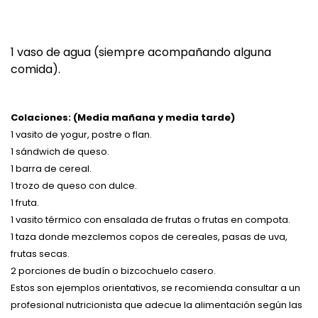
1 vaso de agua (siempre acompañando alguna
comida).
Colaciones: (Media mañana y media tarde)
1 vasito de yogur, postre o flan.
1 sándwich de queso.
1 barra de cereal.
1 trozo de queso con dulce.
1 fruta.
1 vasito térmico con ensalada de frutas o frutas en compota.
1 taza donde mezclemos copos de cereales, pasas de uva,
frutas secas.
2 porciones de budín o bizcochuelo casero.
Estos son ejemplos orientativos, se recomienda consultar a un
profesional nutricionista que adecue la alimentación según las