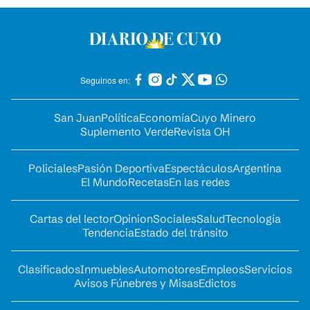
Seguinos en:
San Juan
Política
Economía
Cuyo Minero
Suplemento Verde
Revista OH
Policiales
Pasión Deportiva
Espectáculos
Argentina
El Mundo
Recetas
En las redes
Cartas del lector
Opinion
Sociales
Salud
Tecnología
Tendencia
Estado del tránsito
Clasificados
Inmuebles
Automotores
Empleos
Servicios
Avisos Fúnebres y Misas
Edictos