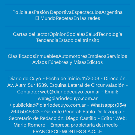
Policiales
Pasión Deportiva
Espectáculos
Argentina
El Mundo
Recetas
En las redes
Cartas del lector
Opinion
Sociales
Salud
Tecnología
Tendencia
Estado del tránsito
Clasificados
Inmuebles
Automotores
Empleos
Servicios
Avisos Fúnebres y Misas
Edictos
Diario de Cuyo - Fecha de Inicio: 11/2003 - Dirección:
Av. Alem Sur 1639. Esquina Lateral de Circunvalación -
Contacto:
web@diariodecuyo.com.ar
- Email:
web@diariodecuyo.com.ar
/
publicidad@diariodecuyo.com.ar
-
Whatsapp: (054)
264 5045343 - Gerente General: Pablo Dellazoppa -
Secretario de Redacción: Diego Castillo - Editor Web:
Mario Romero - Empresa propietaria del medio -
FRANCISCO MONTES S.A.C.I.F.