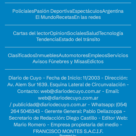
Policiales
Pasión Deportiva
Espectáculos
Argentina
El Mundo
Recetas
En las redes
Cartas del lector
Opinion
Sociales
Salud
Tecnología
Tendencia
Estado del tránsito
Clasificados
Inmuebles
Automotores
Empleos
Servicios
Avisos Fúnebres y Misas
Edictos
Diario de Cuyo - Fecha de Inicio: 11/2003 - Dirección:
Av. Alem Sur 1639. Esquina Lateral de Circunvalación -
Contacto:
web@diariodecuyo.com.ar
- Email:
web@diariodecuyo.com.ar
/
publicidad@diariodecuyo.com.ar
-
Whatsapp: (054)
264 5045343 - Gerente General: Pablo Dellazoppa -
Secretario de Redacción: Diego Castillo - Editor Web:
Mario Romero - Empresa propietaria del medio -
FRANCISCO MONTES S.A.C.I.F.