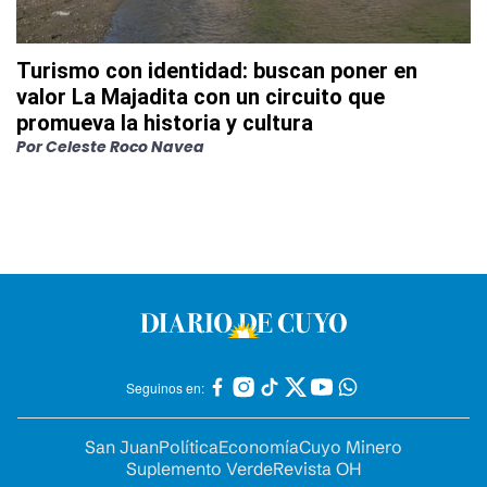
Turismo con identidad: buscan poner en
valor La Majadita con un circuito que
promueva la historia y cultura
Por
Celeste Roco Navea
Seguinos en:
San Juan
Política
Economía
Cuyo Minero
Suplemento Verde
Revista OH