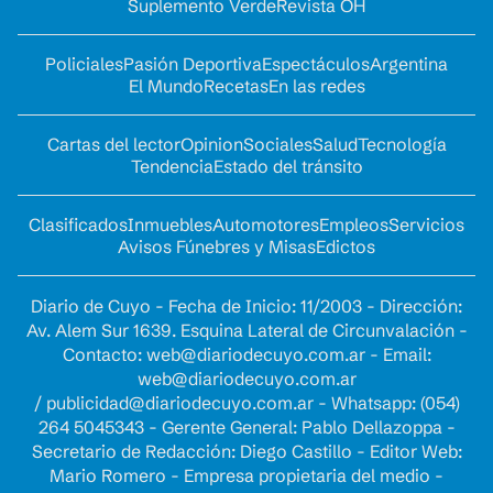
Suplemento Verde
Revista OH
Policiales
Pasión Deportiva
Espectáculos
Argentina
El Mundo
Recetas
En las redes
Cartas del lector
Opinion
Sociales
Salud
Tecnología
Tendencia
Estado del tránsito
Clasificados
Inmuebles
Automotores
Empleos
Servicios
Avisos Fúnebres y Misas
Edictos
Diario de Cuyo - Fecha de Inicio: 11/2003 - Dirección:
Av. Alem Sur 1639. Esquina Lateral de Circunvalación -
Contacto:
web@diariodecuyo.com.ar
- Email:
web@diariodecuyo.com.ar
/
publicidad@diariodecuyo.com.ar
-
Whatsapp: (054)
264 5045343 - Gerente General: Pablo Dellazoppa -
Secretario de Redacción: Diego Castillo - Editor Web:
Mario Romero - Empresa propietaria del medio -