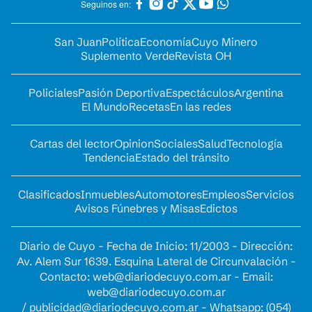
Seguinos en:
San Juan
Política
Economía
Cuyo Minero
Suplemento Verde
Revista OH
Policiales
Pasión Deportiva
Espectáculos
Argentina
El Mundo
Recetas
En las redes
Cartas del lector
Opinion
Sociales
Salud
Tecnología
Tendencia
Estado del tránsito
Clasificados
Inmuebles
Automotores
Empleos
Servicios
Avisos Fúnebres y Misas
Edictos
Diario de Cuyo - Fecha de Inicio: 11/2003 - Dirección:
Av. Alem Sur 1639. Esquina Lateral de Circunvalación -
Contacto:
web@diariodecuyo.com.ar
- Email:
web@diariodecuyo.com.ar
/
publicidad@diariodecuyo.com.ar
-
Whatsapp: (054)