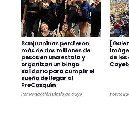
Sanjuaninas perdieron
[Galer
más de dos millones de
imágen
pesos en una estafa y
de los
organizan un bingo
Cayeta
solidario para cumplir el
sueño de llegar al
PreCosquín
Por
Redacción Diario de Cuyo
Por
Redac