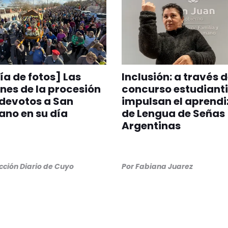
ía de fotos] Las
Inclusión: a través 
es de la procesión
concurso estudianti
 devotos a San
impulsan el aprendi
no en su día
de Lengua de Señas
Argentinas
ción Diario de Cuyo
Por
Fabiana Juarez