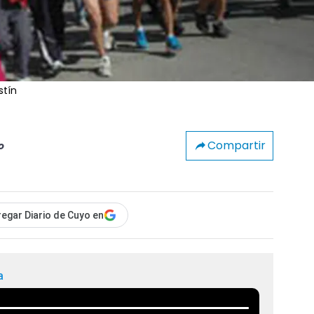
stín
Compartir
o
egar Diario de Cuyo en
a