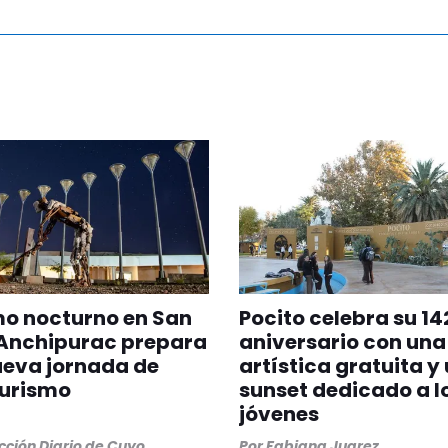
mo nocturno en San
Pocito celebra su 14
 Anchipurac prepara
aniversario con una
ueva jornada de
artística gratuita y
turismo
sunset dedicado a l
jóvenes
ción Diario de Cuyo
Por
Fabiana Juarez