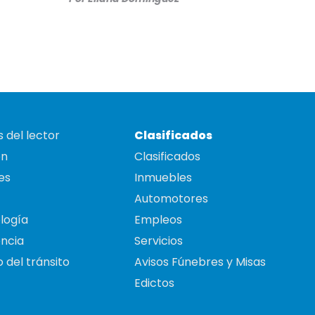
 del lector
Clasificados
on
Clasificados
es
Inmuebles
Automotores
logía
Empleos
ncia
Servicios
 del tránsito
Avisos Fúnebres y Misas
Edictos