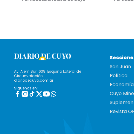
Seccione
San Juan
Av. Alem Sur 1639. Esquina Lateral de
Política
Circunvalación
diariodecuyo.com.ar
Economía
Siguenos en:
Cuyo Mine
Suplemen
Revista O