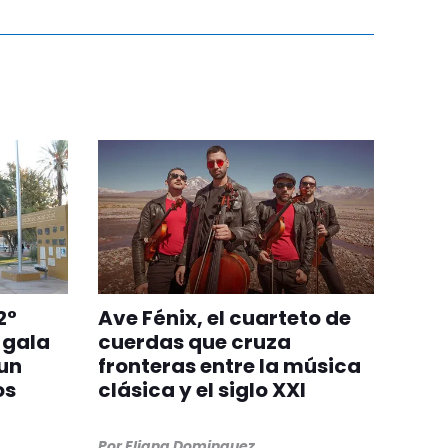
2°
Ave Fénix, el cuarteto de
 gala
cuerdas que cruza
 un
fronteras entre la música
os
clásica y el siglo XXI
Por
Eliana Dominguez