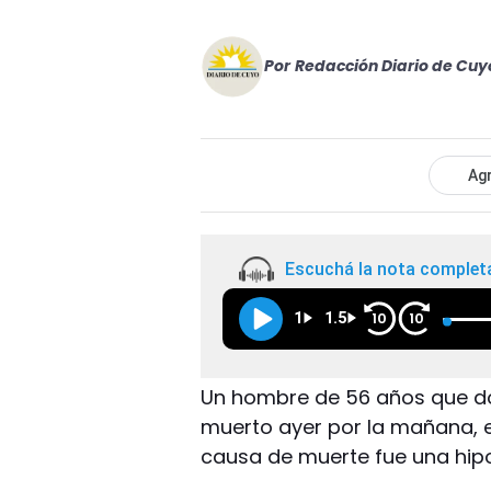
Por
Redacción Diario de Cuy
Agr
Escuchá la nota complet
1
1.5
10
10
Un hombre de 56 años que do
muerto ayer por la mañana, e
causa de muerte fue una hipot