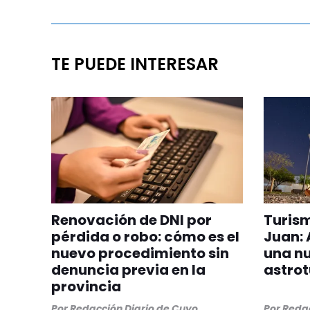
TE PUEDE INTERESAR
Renovación de DNI por
Turis
pérdida o robo: cómo es el
Juan:
nuevo procedimiento sin
una n
denuncia previa en la
astro
provincia
Por
Redacción Diario de Cuyo
Por
Redac