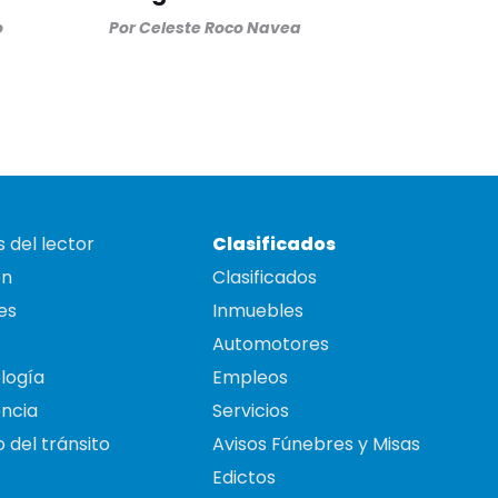
o
Por
Celeste Roco Navea
 del lector
Clasificados
on
Clasificados
es
Inmuebles
Automotores
logía
Empleos
ncia
Servicios
 del tránsito
Avisos Fúnebres y Misas
Edictos