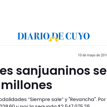
10 de mayo de 2010
es sanjuaninos se
 millones
modalidades “Siempre sale” y "Revancha". Por 
028,60 y por la segunda $2.547.075,25.