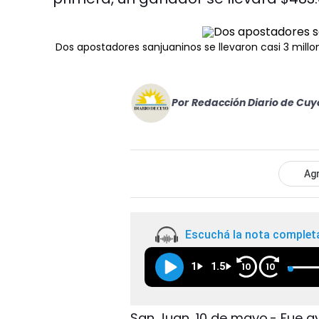
Dos apostadores sanjuaninos se llevaron casi 3 millo
Por
Redacción Diario de Cuy
Agr
Escuchá la nota complet
1
1.5
10
10
San Juan, 10 de mayo.- Fue aye