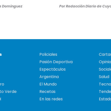
na Dominguez
Por
Redacción Diario de Cuy
s
Policiales
Cartas
Pasión Deportiva
Opini
Espectáculos
Social
Argentina
Salud
ro
El Mundo
Tecno
to Verde
Recetas
Tende
H
En las redes
Estado