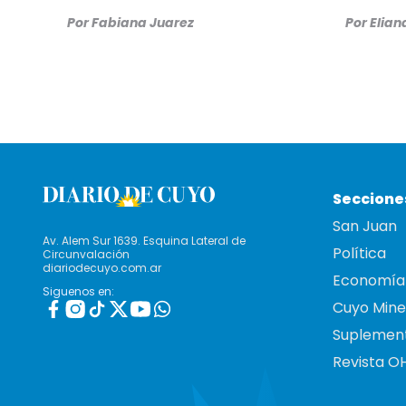
Por
Fabiana Juarez
Por
Elia
Seccione
San Juan
Av. Alem Sur 1639. Esquina Lateral de
Política
Circunvalación
diariodecuyo.com.ar
Economía
Siguenos en:
Cuyo Mine
Suplemen
Revista O