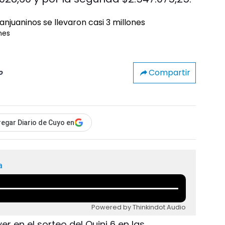
nes
Compartir
o
egar Diario de Cuyo en
a
Powered by Thinkindot Audio
r en el sorteo del Quini 6 en las