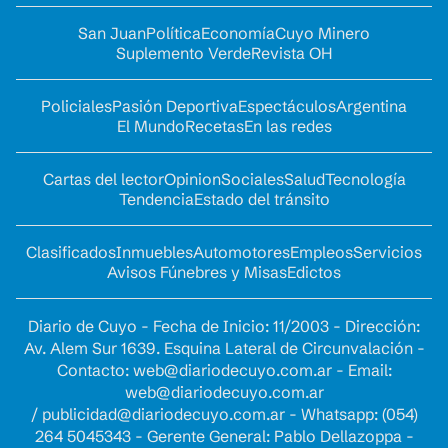
San Juan
Política
Economía
Cuyo Minero
Suplemento Verde
Revista OH
Policiales
Pasión Deportiva
Espectáculos
Argentina
El Mundo
Recetas
En las redes
Cartas del lector
Opinion
Sociales
Salud
Tecnología
Tendencia
Estado del tránsito
Clasificados
Inmuebles
Automotores
Empleos
Servicios
Avisos Fúnebres y Misas
Edictos
Diario de Cuyo - Fecha de Inicio: 11/2003 - Dirección:
Av. Alem Sur 1639. Esquina Lateral de Circunvalación -
Contacto:
web@diariodecuyo.com.ar
- Email:
web@diariodecuyo.com.ar
/
publicidad@diariodecuyo.com.ar
-
Whatsapp: (054)
264 5045343 - Gerente General: Pablo Dellazoppa -