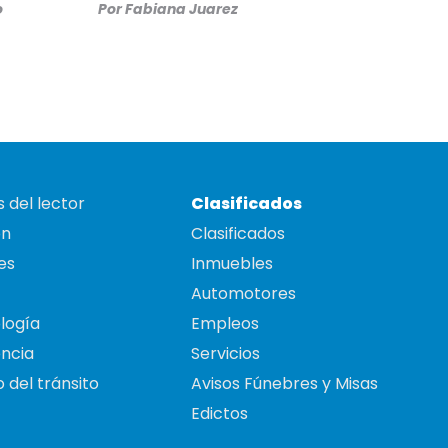
o
Por
Fabiana Juarez
 del lector
Clasificados
on
Clasificados
es
Inmuebles
Automotores
logía
Empleos
ncia
Servicios
 del tránsito
Avisos Fúnebres y Misas
Edictos