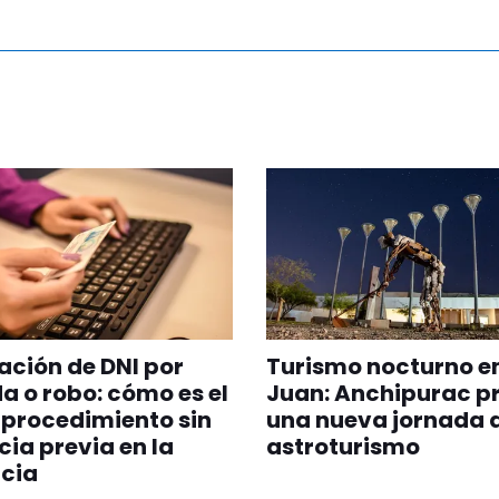
ción de DNI por
Turismo nocturno e
a o robo: cómo es el
Juan: Anchipurac p
procedimiento sin
una nueva jornada 
ia previa en la
astroturismo
cia