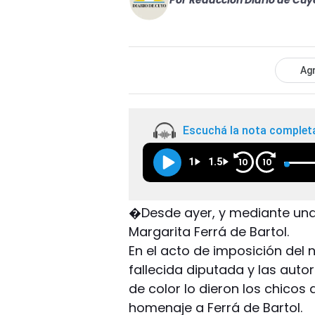
Por
Redacción Diario de Cuy
Agr
Escuchá la nota complet
1
1.5
10
10
�Desde ayer, y mediante una 
Margarita Ferrá de Bartol.
En el acto de imposición del 
fallecida diputada y las auto
de color lo dieron los chicos 
homenaje a Ferrá de Bartol.