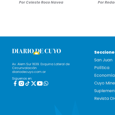
Por
Celeste Roco Navea
Por
Redac
Seccione
San Juan
Av. Alem Sur 1639. Esquina Lateral de
Política
Circunvalación
diariodecuyo.com.ar
Economía
Siguenos en:
Cuyo Mine
Suplemen
Revista O