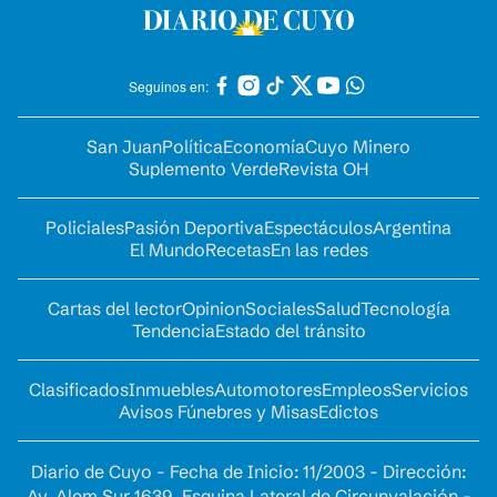
Seguinos en:
San Juan
Política
Economía
Cuyo Minero
Suplemento Verde
Revista OH
Policiales
Pasión Deportiva
Espectáculos
Argentina
El Mundo
Recetas
En las redes
Cartas del lector
Opinion
Sociales
Salud
Tecnología
Tendencia
Estado del tránsito
Clasificados
Inmuebles
Automotores
Empleos
Servicios
Avisos Fúnebres y Misas
Edictos
Diario de Cuyo - Fecha de Inicio: 11/2003 - Dirección:
Av. Alem Sur 1639. Esquina Lateral de Circunvalación -