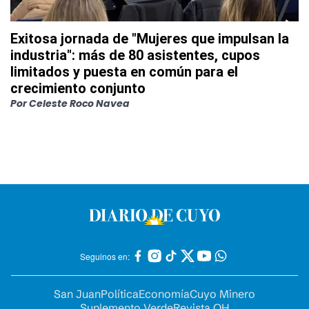
Exitosa jornada de "Mujeres que impulsan la
industria": más de 80 asistentes, cupos
limitados y puesta en común para el
crecimiento conjunto
Por
Celeste Roco Navea
Seguinos en:
San Juan
Política
Economía
Cuyo Minero
Suplemento Verde
Revista OH