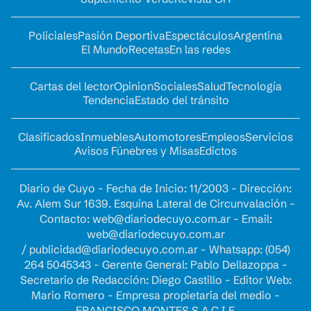
Policiales
Pasión Deportiva
Espectáculos
Argentina
El Mundo
Recetas
En las redes
Cartas del lector
Opinion
Sociales
Salud
Tecnología
Tendencia
Estado del tránsito
Clasificados
Inmuebles
Automotores
Empleos
Servicios
Avisos Fúnebres y Misas
Edictos
Diario de Cuyo - Fecha de Inicio: 11/2003 - Dirección:
Av. Alem Sur 1639. Esquina Lateral de Circunvalación -
Contacto:
web@diariodecuyo.com.ar
- Email:
web@diariodecuyo.com.ar
/
publicidad@diariodecuyo.com.ar
-
Whatsapp: (054)
264 5045343 - Gerente General: Pablo Dellazoppa -
Secretario de Redacción: Diego Castillo - Editor Web:
Mario Romero - Empresa propietaria del medio -
FRANCISCO MONTES S.A.C.I.F.