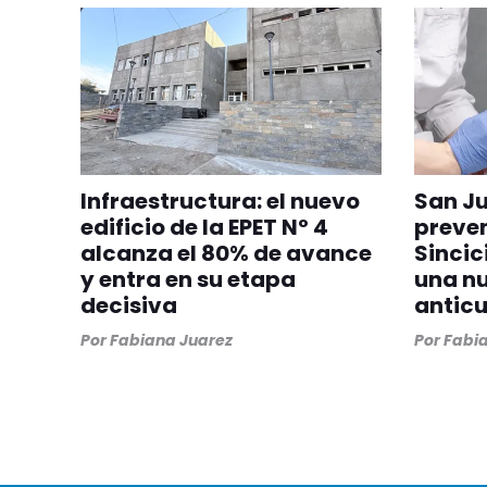
Infraestructura: el nuevo
San Ju
edificio de la EPET Nº 4
preven
alcanza el 80% de avance
Sincic
y entra en su etapa
una n
decisiva
antic
Por
Fabiana Juarez
Por
Fabia