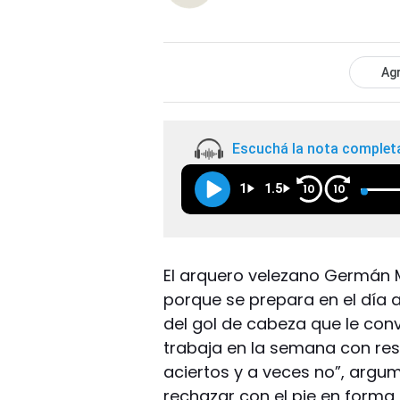
Agr
Escuchá la nota complet
1
1.5
10
10
El arquero velezano Germán 
porque se prepara en el día a
del gol de cabeza que le conv
trabaja en la semana con res
aciertos y a veces no”, argu
rechazar con el pie en forma 