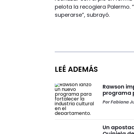
pelota la recogiera Palermo.
superarse”, subrayó.
LEÉ ADEMÁS
Rawson impu
programa p
Por
Fabiana J
Un apostad
Quiniela d