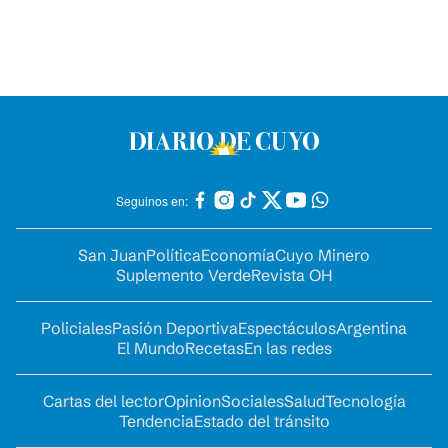
Seguinos en:
San Juan
Política
Economía
Cuyo Minero
Suplemento Verde
Revista OH
Policiales
Pasión Deportiva
Espectáculos
Argentina
El Mundo
Recetas
En las redes
Cartas del lector
Opinion
Sociales
Salud
Tecnología
Tendencia
Estado del tránsito