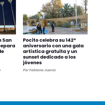
n San
Pocito celebra su 142°
repara
aniversario con una gala
de
artística gratuita y un
sunset dedicado a los
jóvenes
o
Por
Fabiana Juarez