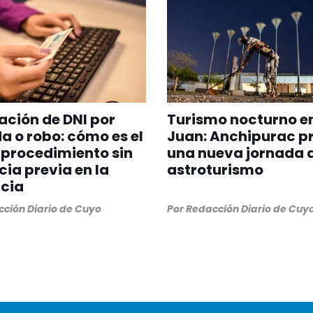
ción de DNI por
Turismo nocturno e
a o robo: cómo es el
Juan: Anchipurac p
procedimiento sin
una nueva jornada 
ia previa en la
astroturismo
cia
ción Diario de Cuyo
Por
Redacción Diario de Cuy