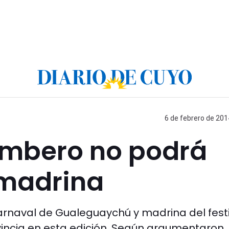
6 de febrero de 201
himbero no podrá
 madrina
Carnaval de Gualeguaychú y madrina del fest
incia en esta edición. Según argumentaron, 