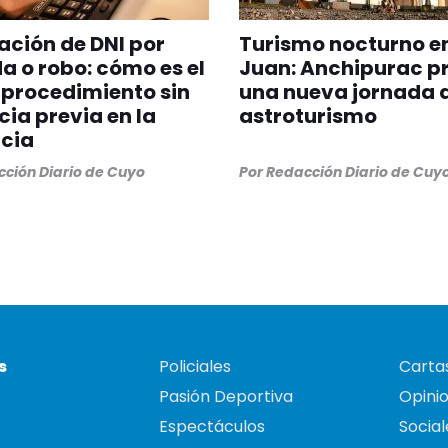
ción de DNI por
Turismo nocturno e
a o robo: cómo es el
Juan: Anchipurac p
procedimiento sin
una nueva jornada 
ia previa en la
astroturismo
cia
ción Diario de Cuyo
Por
Redacción Diario de Cuy
s
Policiales
Cartas
Pasión Deportiva
Opini
Espectáculos
Social