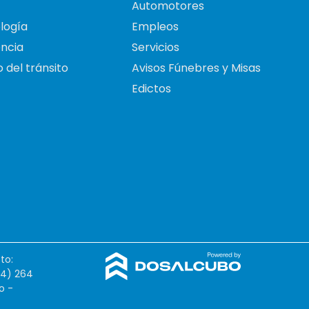
Automotores
logía
Empleos
ncia
Servicios
 del tránsito
Avisos Fúnebres y Misas
Edictos
to:
54) 264
o -