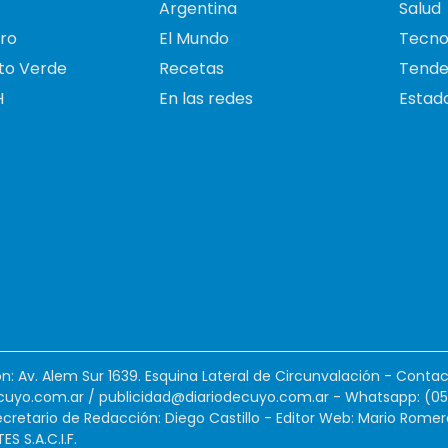
Argentina
Salud
ro
El Mundo
Tecno
to Verde
Recetas
Tende
H
En las redes
Estado
ión: Av. Alem Sur 1639. Esquina Lateral de Circunvalación - Contac
cuyo.com.ar
/
publicidad@diariodecuyo.com.ar
-
Whatsapp: (0
cretario de Redacción: Diego Castillo - Editor Web: Mario Romer
 S.A.C.I.F.