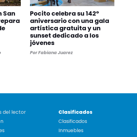
n San
Pocito celebra su 142°
repara
aniversario con una gala
de
artística gratuita y un
sunset dedicado a los
jóvenes
o
Por
Fabiana Juarez
 del lector
Clasificados
on
Clasificados
es
Inmuebles