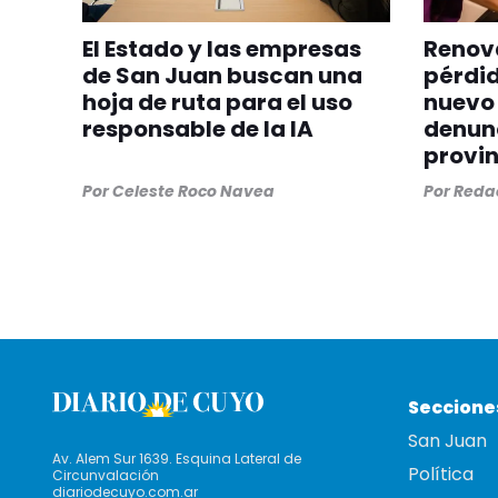
El Estado y las empresas
Renova
de San Juan buscan una
pérdid
hoja de ruta para el uso
nuevo 
responsable de la IA
denunc
provin
Por
Celeste Roco Navea
Por
Redac
Seccione
San Juan
Av. Alem Sur 1639. Esquina Lateral de
Política
Circunvalación
diariodecuyo.com.ar