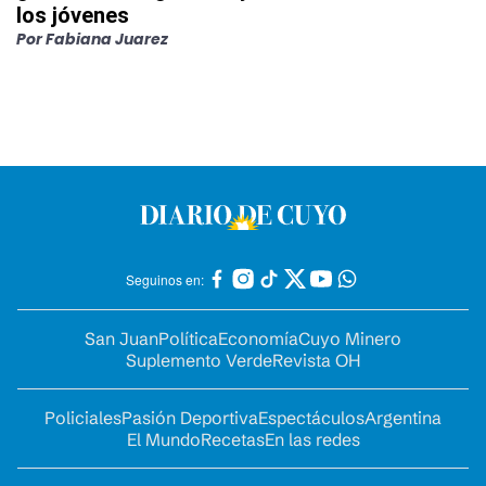
los jóvenes
Por
Fabiana Juarez
Seguinos en:
San Juan
Política
Economía
Cuyo Minero
Suplemento Verde
Revista OH
Policiales
Pasión Deportiva
Espectáculos
Argentina
El Mundo
Recetas
En las redes