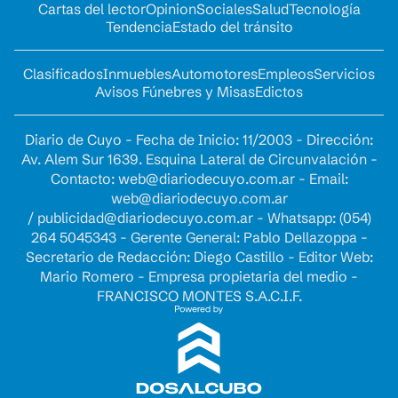
Cartas del lector
Opinion
Sociales
Salud
Tecnología
Tendencia
Estado del tránsito
Clasificados
Inmuebles
Automotores
Empleos
Servicios
Avisos Fúnebres y Misas
Edictos
Diario de Cuyo - Fecha de Inicio: 11/2003 - Dirección:
Av. Alem Sur 1639. Esquina Lateral de Circunvalación -
Contacto:
web@diariodecuyo.com.ar
- Email:
web@diariodecuyo.com.ar
/
publicidad@diariodecuyo.com.ar
-
Whatsapp: (054)
264 5045343 - Gerente General: Pablo Dellazoppa -
Secretario de Redacción: Diego Castillo - Editor Web:
Mario Romero - Empresa propietaria del medio -
FRANCISCO MONTES S.A.C.I.F.