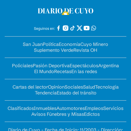
Seguinos en:
San Juan
Política
Economía
Cuyo Minero
Suplemento Verde
Revista OH
Policiales
Pasión Deportiva
Espectáculos
Argentina
El Mundo
Recetas
En las redes
Cartas del lector
Opinion
Sociales
Salud
Tecnología
Tendencia
Estado del tránsito
Clasificados
Inmuebles
Automotores
Empleos
Servicios
Avisos Fúnebres y Misas
Edictos
Diario de Cuyo - Fecha de Inicio: 11/2003 - Dirección: