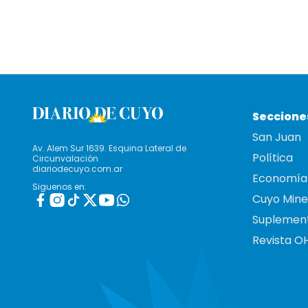
Seccione
San Juan
Av. Alem Sur 1639. Esquina Lateral de
Política
Circunvalación
diariodecuyo.com.ar
Economía
Siguenos en:
Cuyo Mine
Suplemen
Revista O