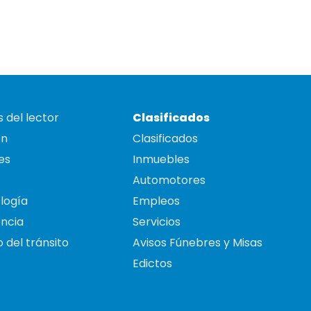
 del lector
Clasificados
on
Clasificados
es
Inmuebles
Automotores
logía
Empleos
ncia
Servicios
 del tránsito
Avisos Fúnebres y Misas
Edictos