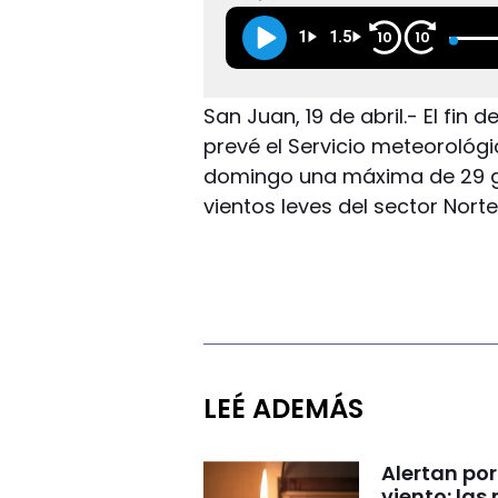
1
1.5
10
10
San Juan, 19 de abril.- El fin
prevé el Servicio meteorológi
domingo una máxima de 29 gr
vientos leves del sector Norte
LEÉ ADEMÁS
Alertan por
viento: la