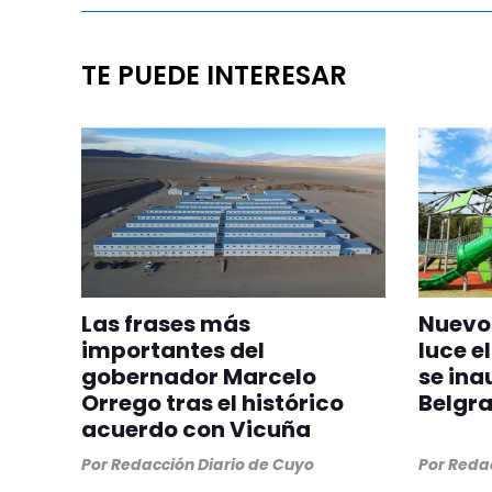
TE PUEDE INTERESAR
Las frases más
Nuevos
importantes del
luce el
gobernador Marcelo
se ina
Orrego tras el histórico
Belgr
acuerdo con Vicuña
Por
Redacción Diario de Cuyo
Por
Redac