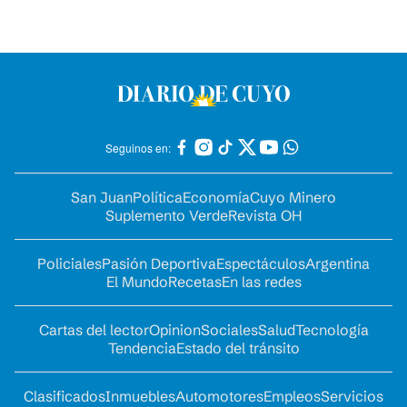
Seguinos en:
San Juan
Política
Economía
Cuyo Minero
Suplemento Verde
Revista OH
Policiales
Pasión Deportiva
Espectáculos
Argentina
El Mundo
Recetas
En las redes
Cartas del lector
Opinion
Sociales
Salud
Tecnología
Tendencia
Estado del tránsito
Clasificados
Inmuebles
Automotores
Empleos
Servicios